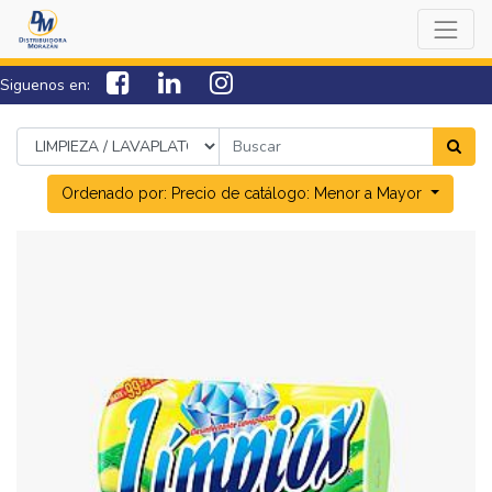
Siguenos en:
7538-0000
sac@lamorazan.com
Ordenado por: Precio de catálogo: Menor a Mayor