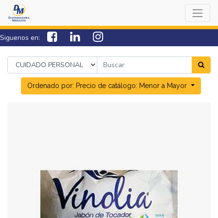
Siguenos en:
7538-0000
sac@lamorazan.com
Ordenado por: Precio de catálogo: Menor a Mayor