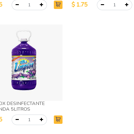
5
$
1.75
IOX DESINFECTANTE
NDA 5LITROS
5