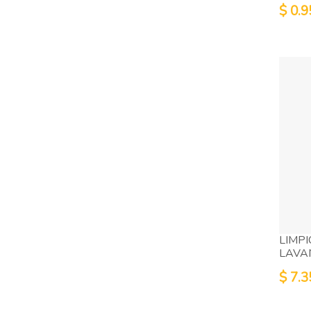
$
0.9
LIMP
LAVA
$
7.3