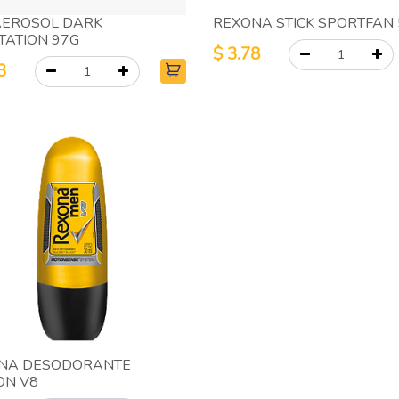
AEROSOL DARK
REXONA STICK SPORTFAN
TATION 97G
$
3.78
3
NA DESODORANTE
ON V8