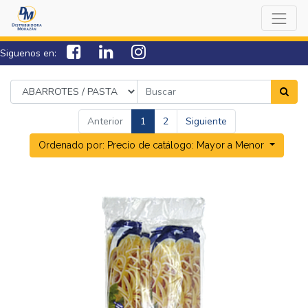
Siguenos en:
7538-0000
sac@lamorazan.com
Anterior
1
2
Siguiente
Ordenado por: Precio de catálogo: Mayor a Menor