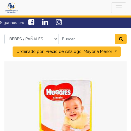
Siguenos en:
7538-0000
sac@lamorazan.com
Ordenado por: Precio de catálogo: Mayor a Menor