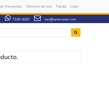
as Frecuentes
Términos de Uso
Tienda
Login
7538-0000
sac@lamorazan.com
oducto.