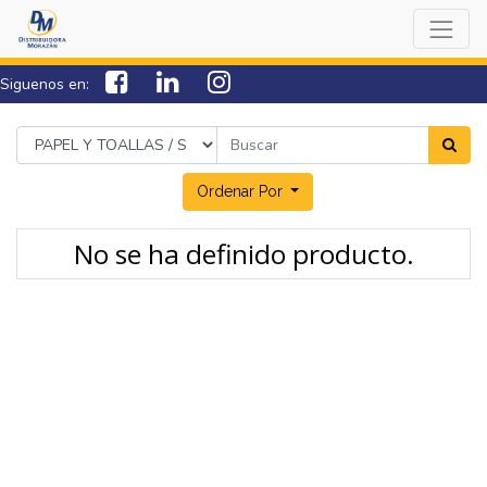
Siguenos en:
7538-0000
sac@lamorazan.com
Ordenar Por
No se ha definido producto.