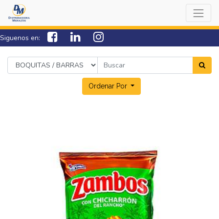
Siguenos en:
7538-0000
sac@lamorazan.com
Ordenar Por