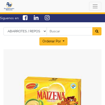
Siguenos en:
7538-0000
sac@lamorazan.com
Ordenar Por