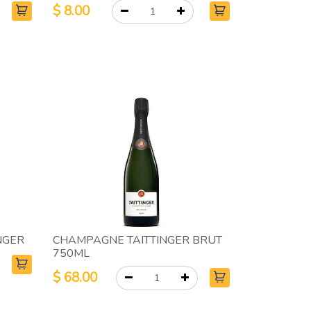
$
8.00
NGER
CHAMPAGNE TAITTINGER BRUT
750ML
$
68.00