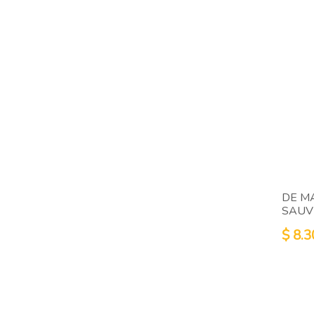
DE M
SAUV
$
8.3