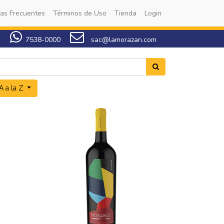
as Frecuentes
Términos de Uso
Tienda
Login
7538-0000
sac@lamorazan.com
 a la Z