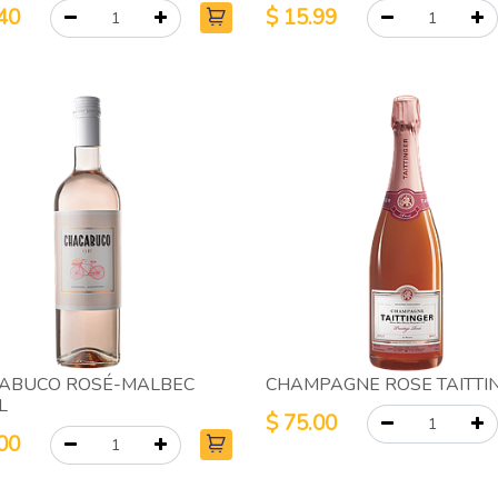
40
$
15.99
ABUCO ROSÉ-MALBEC
CHAMPAGNE ROSE TAITTI
L
$
75.00
00