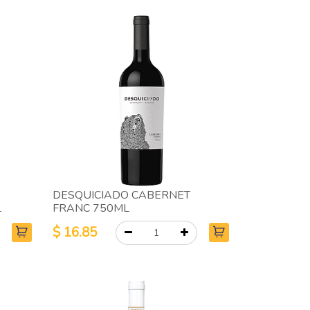
DESQUICIADO CABERNET
L
FRANC 750ML
$
16.85