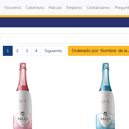
Nosotros
Cobertura
Marcas
Empleos
Contáctanos
Pregunt
1
2
3
4
Siguiente
Ordenado por: Nombre: de la A