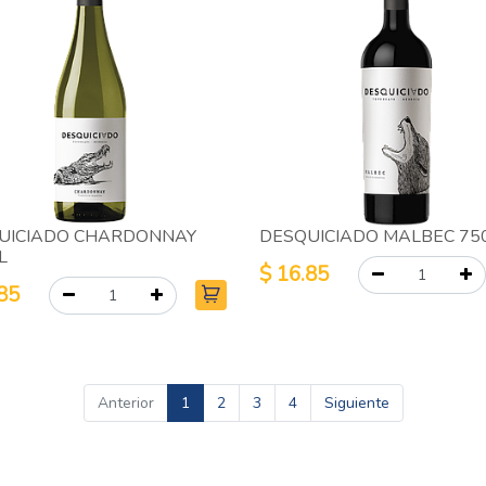
UICIADO CHARDONNAY
DESQUICIADO MALBEC 75
L
$
16.85
85
Anterior
1
2
3
4
Siguiente