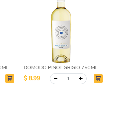
0ML
DOMODO PINOT GRIGIO 750ML
$
8.99