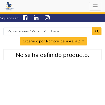
Siguenos en:
7538-0000
sac@lamorazan.com
Ordenado por: Nombre: de la A a la Z
No se ha definido producto.