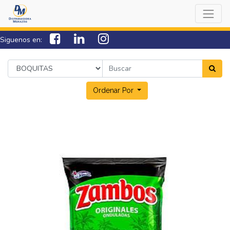
Siguenos en:
7538-0000
sac@lamorazan.com
Ordenar Por