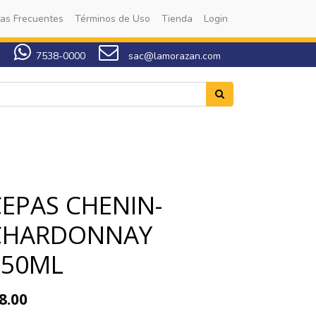
as Frecuentes
Términos de Uso
Tienda
Login
7538-0000
sac@lamorazan.com
CEPAS CHENIN-
CHARDONNAY
750ML
8.00